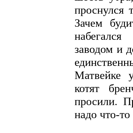
проснулся 
Зачем буди
набегался
заводом и д
единствен
Матвейке 
котят бре
просили. П
надо что-то