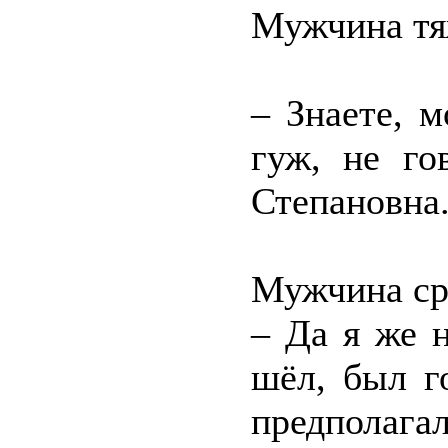
Мужчина тя
– Знаете, м
гуж, не го
Степановна
Мужчина сра
– Да я же 
шёл, был г
предполагал