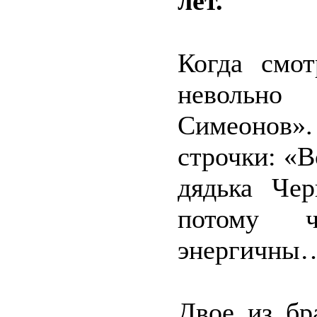
лет.
Когда смот
невольно 
Симеонов»
строчки: «В
дядька Чер
потому ч
энергичны
Двое из бр