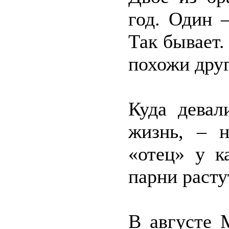
год. Один –
Так бывает.
похожи друг
Куда девал
жизнь, – н
«отец» у к
парни растут
В августе 