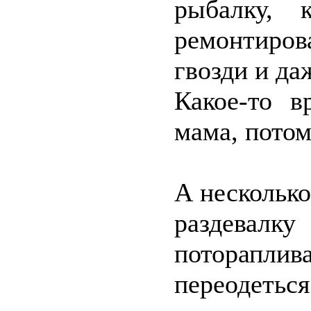
рыбалку, 
ремонтиров
гвозди и да
Какое-то в
мама, потом
А несколько
раздевалк
поторапл
переодеться