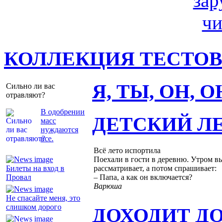
КОЛЛЕКЦИЯ ТЕСТО
Я, ТЫ, ОН, 
Сильно ли вас
отравляют?
В одобрении
ДЕТСКИЙ Л
масс
нуждаются
все.
Всё лето испортила
Поехали в гости в деревню. Утром вы
Билеты на вход в
рассматривает, а потом спрашивает:
Провал
– Папа, а как он включается?
Варюша
Не спасайте меня, это
слишком дорого
ДОХОДИТ Д