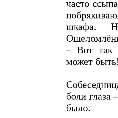
часто ссып
побрякива
шкафа. Н
Ошеломлённ
– Вот так 
может быть!
Собеседниц
боли глаза 
было.