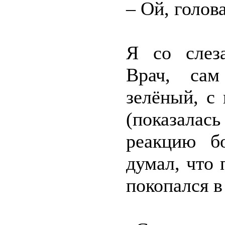
– Ой, голов
Я со слез
Врач, сам
зелёный, с
(показалас
реакцию бо
думал, что 
покопался в