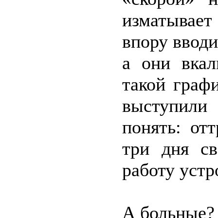
изматывае
впору ввод
а они вкал
такой граф
выступили
понять: от
три дня с
работу устр
А больные? 