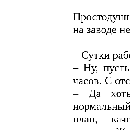
Простодушн
на заводе н
– Сутки раб
– Ну, пуст
часов. С о
– Да хоть
нормальный
план, кач