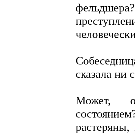
фельдше
преступ
человеческ
Собеседниц
сказала ни с
Может, о
состоянием
растеряны,