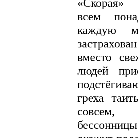
«Скорая» –
всем пона
каждую м
застрахова
вместо све
людей при
подстёгива
греха таит
совсем, 
бессонниц