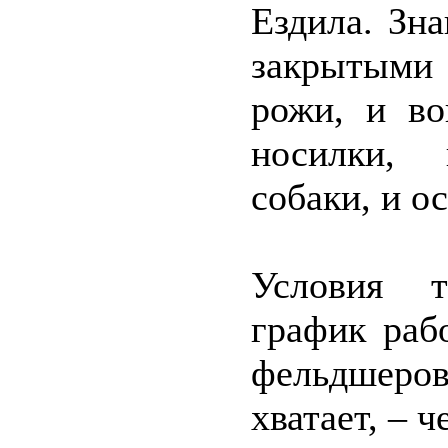
Ездила. Зн
закрытыми
рожи, и в
носилки, 
собаки, и о
Условия т
график раб
фельдшеро
хватает, – ч