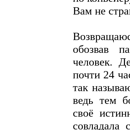
Вам не стра
Возвращаюс
обозвав п
человек. Д
почти 24 ча
так называ
ведь тем б
своё истин
совладала 