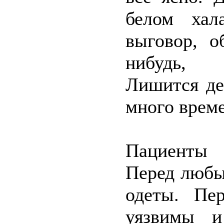
белом хал
выговор, о
нибудь, д
Лишится де
много врем
Пациенты 
Перед любы
одеты. Пе
уязвимы и