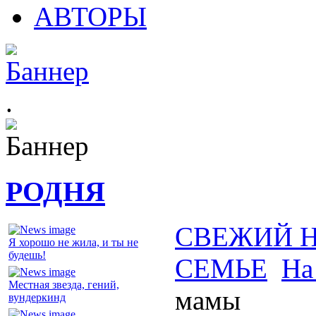
АВТОРЫ
.
РОДНЯ
СВЕЖИЙ 
Я хорошо не жила, и ты не
будешь!
СЕМЬЕ
На
Местная звезда, гений,
мамы
вундеркинд