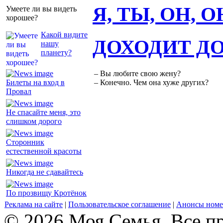
Я, ТЫ, ОН, 
Умеете ли вы видеть
хорошее?
Какой видите
ДОХОДИТ Д
нашу
планету?
– Вы любите свою жену?
Билеты на вход в
– Конечно. Чем она хуже других?
Провал
Не спасайте меня, это
слишком дорого
Сторонник
естественной красоты
Никогда не сдавайтесь
По прозвищу Кротёнок
Реклама на сайте
|
Пользовательское соглашение
|
Анонсы номе
© 2026 Моя Семья. Все п