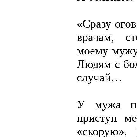
«Сразу огов
врачам, с
моему мужу
Людям с бо
случай…
У мужа по
приступ ме
«скорую».