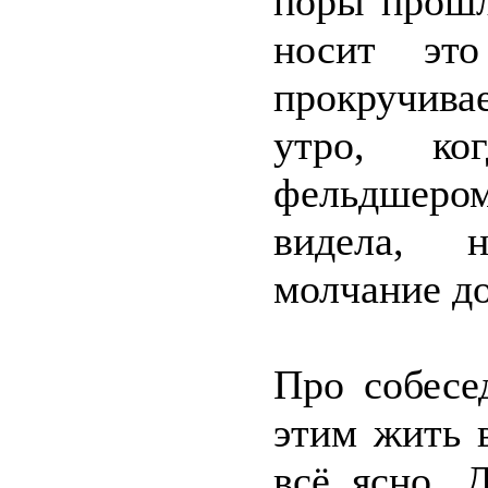
поры прошл
носит эт
прокручивае
утро, ко
фельдшеро
видела, 
молчание до
Про собесе
этим жить 
всё ясно. 