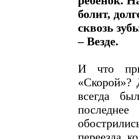
ребёнок. На
болит, дол
сквозь зуб
– Везде.
И что при
«Скорой»? 
всегда бы
последн
обострили
переезда к