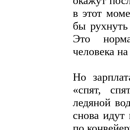
окажут пос
в этот мом
бы рухнуть 
Это норма
человека на
Но зарплат
«спят, спя
ледяной во
снова идут 
по конвейер