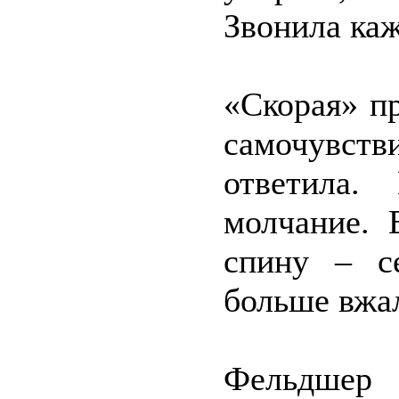
Звонила каж
«Скорая» п
самочувств
ответила.
молчание. 
спину – с
больше вжал
Фельдшер