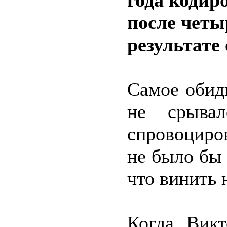
года кодиро
после четы
результате
Самое обидн
не срыва
спровоциров
не было бы 
что винить 
Когда Викт