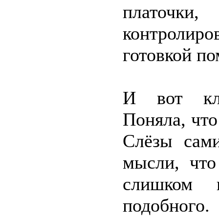
платочк
контролиро
готовкой по
И вот кл
Поняла, чт
Слёзы сам
мысли, что
слишком н
подобного.