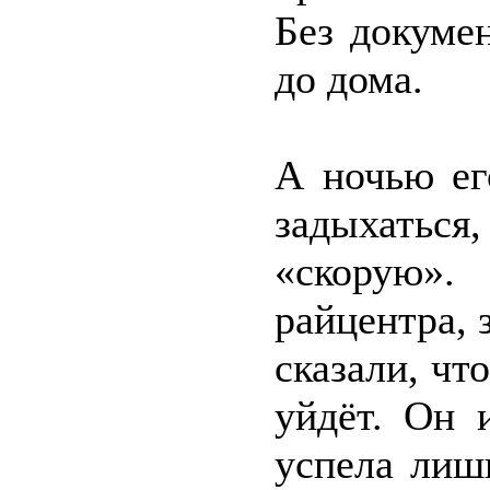
Без докумен
до дома.
А ночью ег
задыхаться
«скорую».
райцентра, 
сказали, чт
уйдёт. Он 
успела лиш