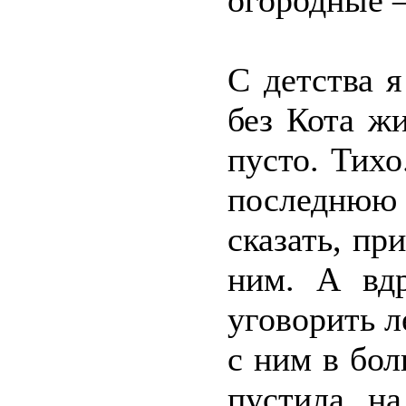
огородные –
С детства 
без Кота ж
пусто. Тихо
последнюю 
сказать, пр
ним. А вдр
уговорить л
с ним в бол
пустила на