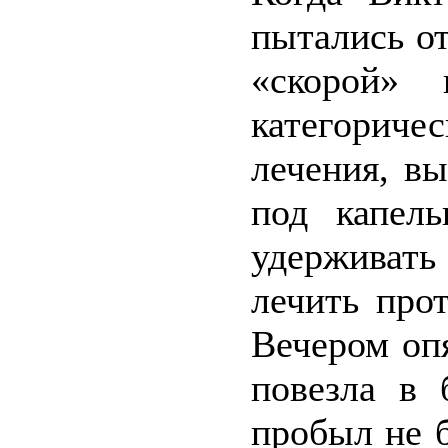
пытались от
«скорой»
категорич
лечения, в
под капел
удерживать 
лечить про
Вечером опя
повезла в 
пробыл не б