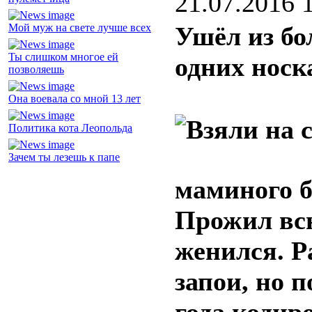
21.07.2016 
Мой муж на свете лучше всех
Ушёл из бо
Ты слишком многое ей
одних носк
позволяешь
Она воевала со мной 13 лет
Политика кота Леопольда
Зачем ты лезешь к папе
маминого б
Прожил всю
женился. Р
запои, но п