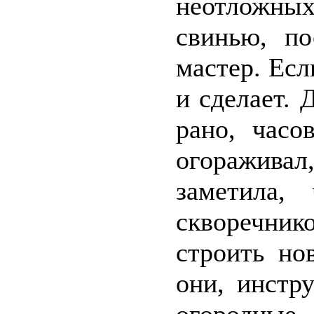
неотложных
свинью, по
мастер. Есл
и сделает. 
рано, часо
огоражива
заметила,
скворечник
строить но
они, инстр