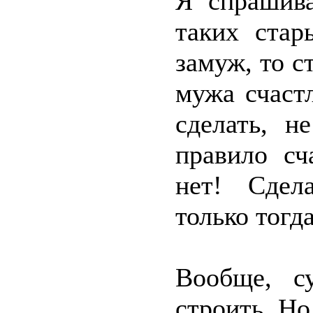
Я спрашив
таких стар
замуж, то с
мужа счаст
сделать, н
правило сч
нет! Сдел
только тогд
Вообще, с
строить. Но