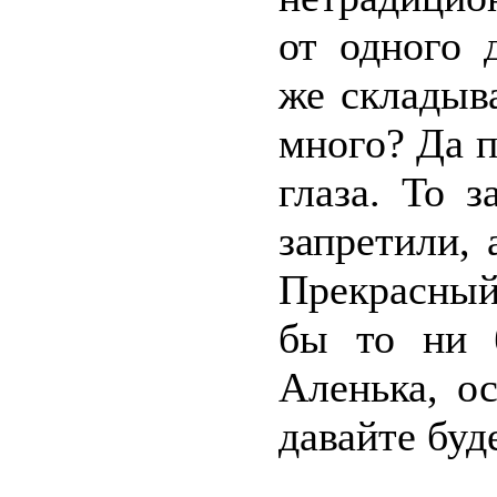
от одного 
же складыва
много? Да п
глаза. То 
запретили,
Прекрасный
бы то ни 
Аленька, о
давайте бу