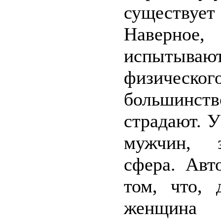
существуе
Наверное,
испытываю
физическ
большинс
страдают. 
мужчин, з
сфера. Авт
том, что, 
женщина 