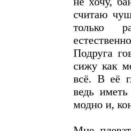
не хочу, ба
считаю чуш
только р
естествен
Подруга го
сижу как м
всё. В её 
ведь иметь
модно и, ко
Мне плеват