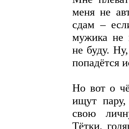
меня не ав
сдам – есл
мужика не 
не буду. Ну
попадётся и
Но вот о ч
ищут пару,
свою личн
Тётки, год