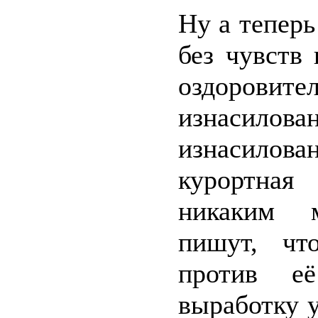
Ну а теперь
без чувств 
оздорови
изнасил
изнасило
курортная
никаким м
пишут, чт
против её
выработку у