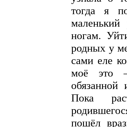
тогда я п
маленький 
ногам. Уйт
родных у ме
сами еле к
моё это –
обязанной 
Пока рас
родившего
пошёл враз