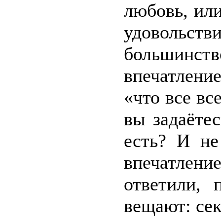
любовь, или
удовольст
большинст
впечатлени
«что все вс
вы задаётес
есть? И не
впечатлен
ответили, 
вещают: секс