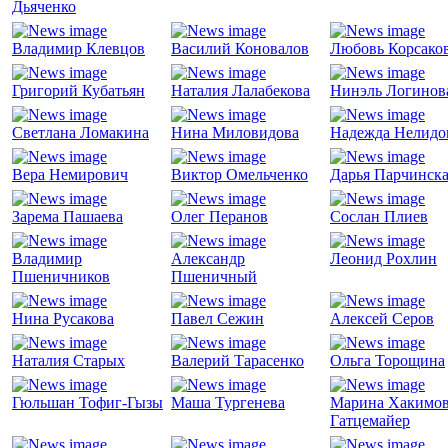
Дьяченко
Владимир Клевцов
Василий Коновалов
Любовь Корсако
Григорий Кубатьян
Наталия Лалабекова
Нинэль Логинов
Светлана Ломакина
Нина Миловидова
Надежда Нелидо
Вера Немирович
Виктор Омельченко
Дарья Парчинск
Зарема Пашаева
Олег Перанов
Сослан Плиев
Владимир
Александр
Леонид Рохлин
Пшеничников
Пшеничный
Нина Русакова
Павел Сежин
Алексей Серов
Наталия Старых
Валерий Тарасенко
Ольга Торощина
Гюльшан Тофиг-Гызы
Маша Тургенева
Марина Хакимов
Гатцемайер