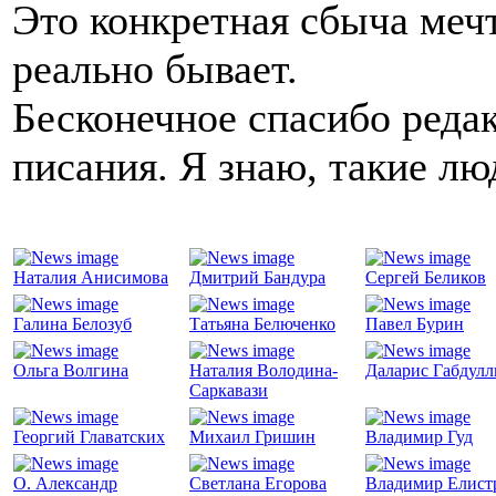
Это конкретная сбыча мечт
реально бывает.
Бесконечное спасибо реда
писания. Я знаю, такие лю
Наталия Анисимова
Дмитрий Бандура
Сергей Беликов
Галина Белозуб
Татьяна Белюченко
Павел Бурин
Ольга Волгина
Наталия Володина-
Даларис Габдул
Саркавази
Георгий Главатских
Михаил Гришин
Владимир Гуд
О. Александр
Светлана Егорова
Владимир Елист