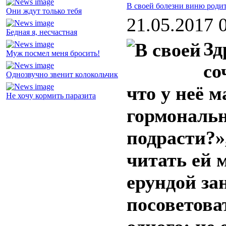
В своей болезни виню роди
Они ждут только тебя
21.05.2017 
Бедная я, несчастная
Зд
Муж посмел меня бросить!
со
Однозвучно звенит колокольчик
что у неё м
Не хочу кормить паразита
гормональн
подрасти?»,
читать ей 
ерундой за
посоветова