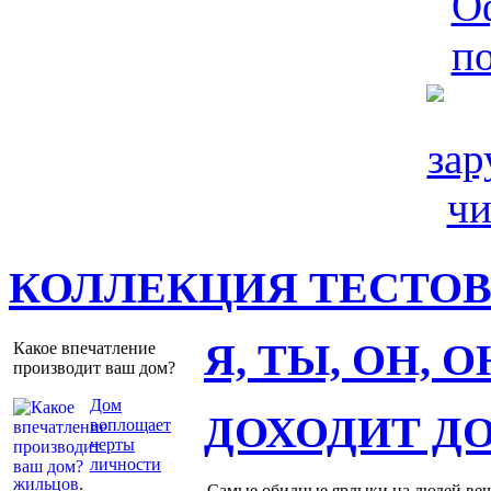
КОЛЛЕКЦИЯ ТЕСТО
Я, ТЫ, ОН, 
Какое впечатление
производит ваш дом?
Дом
ДОХОДИТ Д
воплощает
черты
личности
жильцов
.
Самые обидные ярлыки на людей ве