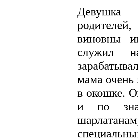
Девушка 
родителей,
виновны и
служил на
зарабатыва
мама очень 
в окошке. О
и по зна
шарлатанам
специаль