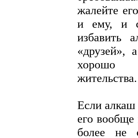
жалейте ег
и ему, и 
избавить а
«друзей», 
хорошо 
жительства.
Если алкаш
его вообще 
более не с