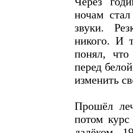
Через год
ночам стал
звуки. Ре
никого. И 
понял, что
перед белой
изменить св
Прошёл леч
потом курс
далёком 19