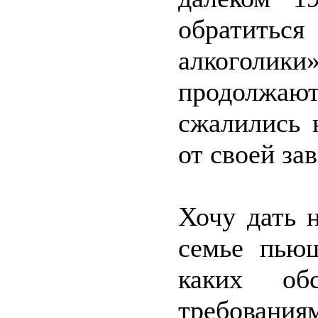
обратитьс
алкоголик
продолжаю
сжалились 
от своей за
Хочу дать н
семье пьющ
каких обс
требования