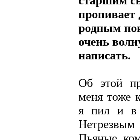
старшим с
пропивает 
родным пок
очень волн
написать.
Об этой п
меня тоже 
я пил и в
Нетрезвым 
Пьяные ком