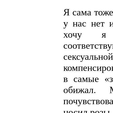
Я сама тоже
у нас нет 
хочу я 
соответст
сексуаль
компенсиро
в самые «з
обижал. 
почувствов
носил розы,