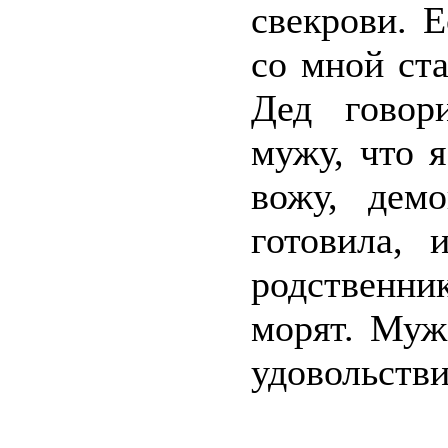
свекрови. Е
со мной ст
Дед говор
мужу, что 
вожу, дем
готовила, 
родственник
морят. Муж
удовольстви