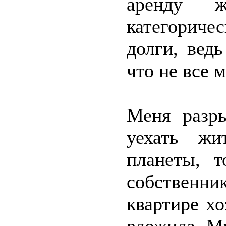
аренду 
категорич
долги, вед
что не все 
Меня разры
уехать ж
планеты, т
собственни
квартире хо