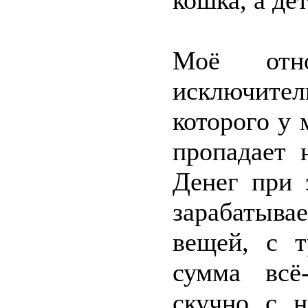
кошка, а дет
Моё отн
исключител
которого у 
пропадает 
Денег при 
зарабатыва
вещей, с т
сумма всё
скучно с н