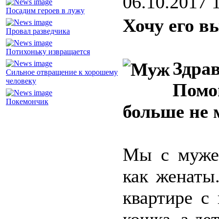
06.10.2017 
Посадим героев в лужу
Хочу его в
Провал разведчика
Потихоньку извращается
Здра
Сильное отвращение к хорошему
человеку
Помог
Покемончик
больше не 
Мы с мужем
как женаты
квартире с