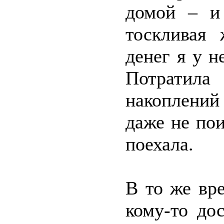
домой – и
тоскливая 
денег я у н
Потратил
накоплени
даже не по
поехала.
В то же вр
кому-то до