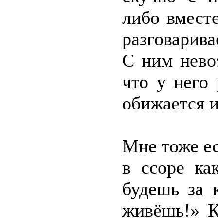
либо вмест
разговарива
С ним нево
что у него 
обижается и
Мне тоже ес
в ссоре ка
будешь за 
живёшь!» К