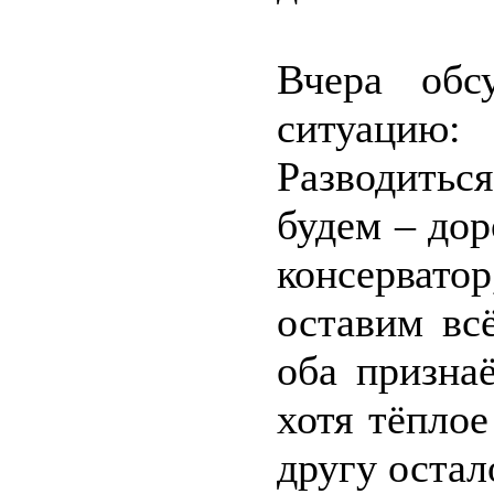
Вчера обс
ситуацию:
Разводить
будем – дор
консервато
оставим вс
оба призна
хотя тёпло
другу остал