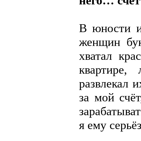
него… счёт
В юности и
женщин бук
хватал кра
квартире, 
развлекал и
за мой счё
зарабатыват
я ему серьё