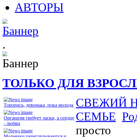
АВТОРЫ
.
ТОЛЬКО ДЛЯ ВЗРОС
СВЕЖИЙ 
Торопись, девонька, пока молода
СЕМЬЕ
Ро
Организм требует ласки, а сердце
- любви
просто
Мальчики переглядываются и