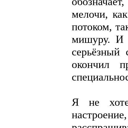
обозначает
мелочи, ка
потоком, т
мишуру. И 
серьёзный 
окончил п
специальнос
Я не хоте
настрое
расспрашива