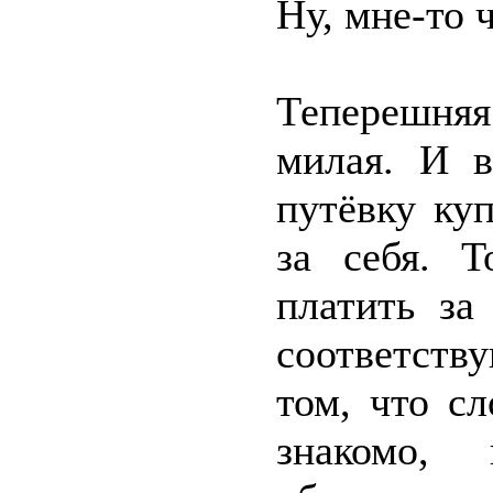
Ну, мне-то 
Теперешня
милая. И в
путёвку ку
за себя. Т
платить за
соответст
том, что с
знакомо,