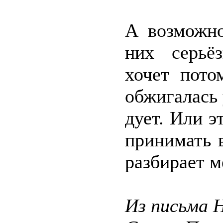
А возможно
них серьё
хочет пото
обжигалась 
дует. Или э
принимать 
разбирает 
Из письма Н