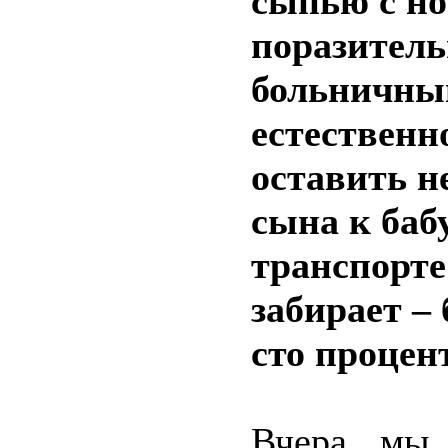
сыпью с но
поразитель
больничный
естественно
оставить н
сына к баб
транспорте 
забирает –
сто процен
Вчера мы 