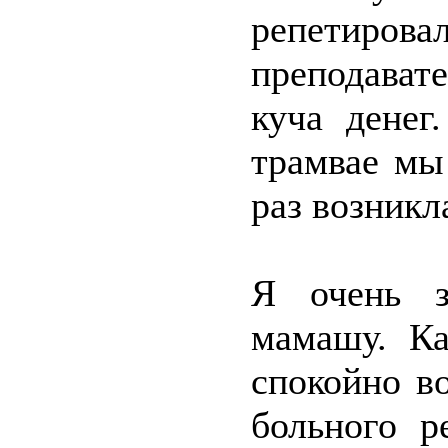
репетир
преподават
куча денег
трамвае мы
раз возникл
Я очень з
мамашу. Ка
спокойно в
больного р