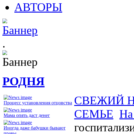
АВТОРЫ
.
РОДНЯ
СВЕЖИЙ 
Процесс установления отцовства
СЕМЬЕ
На
Мама опять даст денег
госпитализ
Иногда даже бабушки бывают
правы