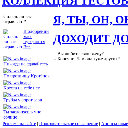
КОЛЛЕКЦИЯ ТЕСТО
Я, ТЫ, ОН, 
Сильно ли вас
отравляют?
В одобрении
ДОХОДИТ Д
масс
нуждаются
все.
– Вы любите свою жену?
– Конечно. Чем она хуже других?
Никогда не сдавайтесь
По прозвищу Кротёнок
Креста на тебе нет
Трубач у ворот зари
Ты заслоняешь мне
солнце
Реклама на сайте
|
Пользовательское соглашение
|
Анонсы номе