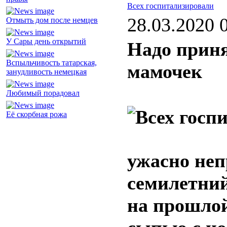
Всех госпитализировали
28.03.2020 
Отмыть дом после немцев
У Сары день открытий
Надо прин
Вспыльчивость татарская,
мамочек
занудливость немецкая
Любимый порадовал
Её скорбная рожа
ужасно неп
семилетний
на прошлой