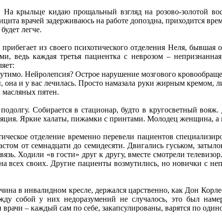
На крыльце кидаю прощальный взгляд на розово-золотой вост
фицита врачей задерживаюсь на работе допоздна, приходится вре
будет легче.
 прибегает из своего психотического отделения Неля, бывшая 
ми, ведь каждая третья пациентка с неврозом – непризнанная 
яет:
щутимо. Нейролепсия? Острое нарушение мозгового кровообращ
ы, она и у вас лечилась. Просто намазала руки жирным кремом, л
а масляных пятен.
подолгу. Собирается в стационар, будто в кругосветный вояж.
ляция. Яркие халаты, пижамки с принтами. Молодец женщина, а в
отическое отделение временно перевели пациентов специализир
астом от семнадцати до семидесяти. Двигались гуськом, затыл
вязь. Ходили «в гости» друг к другу, вместе смотрели телевизор
на всех своих. Другие пациенты возмутились, но новички с не
чина в инвалидном кресле, держался царственно, как Дон Корле
жду собой у них недоразумений не случалось, это был наме
 врачи – каждый сам по себе, закапсулированы, варятся по один