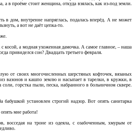
, а в проёме стоит женщина, откуда взялась, как из-под земли.
сть в дом, внутренне напряглась, подалась вперёд. А не может
знуть, а вот не даёт цепка-то.
же.
 с косой, а модная ухоженная дамочка. А самое главное, – наша
огда привиделся сон? Двадцать третьего февраля.
лую от своих многочисленных шерстяных кофточек, вязаных
из вазонов и кашпо землю и насыпает в тарелки, в кружки, в
а соли, горстка пыли, песка, набранного в больничном сквере.
За бабушкой установлен строгий надзор. Вот опять санитарка
 опять мне работа!
, восседая на троне из одеяла, с озабоченным, хмурым от
едливо.