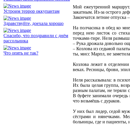
Мой ежеутренний маршрут. 
Устроим террор оккупантам
закатным. Из-за острого де
Закончатся летние отпуска – 
Здравствуйте, доехала хорошо
На полчасика в обед ко мне
перед нею листок со стиха
Спасибо, что поздравили с днём
точками-тире. Неля размышл
рассольника
– Рука дрожала довольно о
– Козлова из седьмой палат
Что опять не так?
ты, мисс Марпл, не заметил
Козлова лежит в отделении 
веках. Ресницы, брови, эпи
Неля рассказывала: в псих
Их была целая группа, возр
разным палатам, не теряли с
В буфете занимали очередь 
что возьмёшь с дураков.
У них был лидер, седой муж
сёстрами и нянечками. Ме
больницы, где и пациенты, и