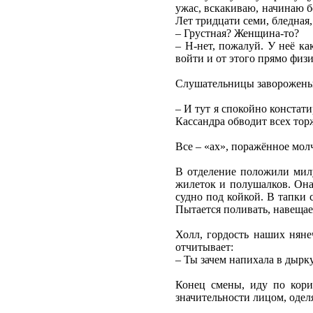
ужас, вскакиваю, начинаю бе
Лет тридцати семи, бледная
– Грустная? Женщина-то?
– Н-нет, пожалуй. У неё ка
войти и от этого прямо физи
Слушательницы заворожены 
– И тут я спокойно констати
Кассандра обводит всех тор
Все – «ах», поражённое мол
В отделение положили мил
жилеток и полушалков. Она 
судно под койкой. В тапки 
Пытается поливать, навещае
Холл, гордость наших няне
отчитывает:
– Ты зачем напихала в дырку
Конец смены, иду по кори
значительности лицом, одел