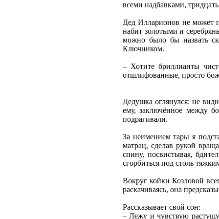
всеми надбавками, тридцать
Дед Илларионов не может по
набит золотыми и серебряны
можно было бы назвать ск
Ключником.
– Хотите бриллианты чист
отшлифованные, просто божь
Дедушка оглянулся: не вид
ему, заключённое между б
подрагивали.
За неимением тары я подст
матрац, сделав рукой враща
спину, посвистывая, бдите
сгорбиться под столь тяжки
Вокруг койки Козловой всег
раскачиваясь, она предсказы
Рассказывает свой сон:
– Лежу и чувствую растущую