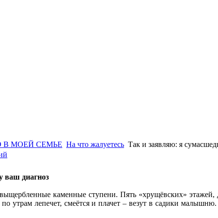
 В МОЕЙ СЕМЬЕ
На что жалуетесь
Так и заявляю: я сумасше
ий
су ваш диагноз
выщербленные каменные ступени. Пять «хрущёвских» этажей, д
 по утрам лепечет, смеётся и плачет – везут в садики малышню