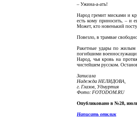
– Ужина-а-ать!
Народ гремит мисками и кр
есть кому приносить, – и е
Может, кто новенький посту
Повезло, в трамвае свободн
Ракетные удары по жилым д
погибшими военнослужащими
Народ, чья кровь на протя
чистейшем русском. Останови
Записала
Надежда НЕЛИДОВА,
г. Глазов, Удмуртия
Фото: FOTODOM.RU
Опубликовано в №28, июль
Написать отклик