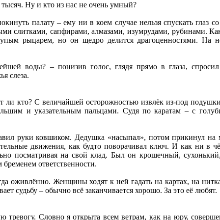
 тысяч. Ну и кто из нас не очень умный?
кинуть палату – ему ни в коем случае нельзя спускать глаз со 
ми слитками, сапфирами, алмазами, изумрудами, рубинами. Как
упым рыцарем, но он щедро делится драгоценностями. На н
ейшей воды? – понизив голос, глядя прямо в глаза, спросил
я слеза.
ит ли кто? С величайшей осторожностью извлёк из-под подушки
ольшим и указательным пальцами. Судя по каратам – с голуб
авил руки ковшиком. Дедушка «насыпал», потом прикинул на 
тельные движения, как будто поворачивал ключ. И как ни в чё
льно посматривая на свой клад. Был он крошечный, сухонький
м бременем ответственности.
да оживлённо. Женщины ходят к ней гадать на картах, на нитка
вает судьбу – обычно всё заканчивается хорошо. За это её любят.
 тревогу. Словно я открыта всем ветрам, как на юру, соверше