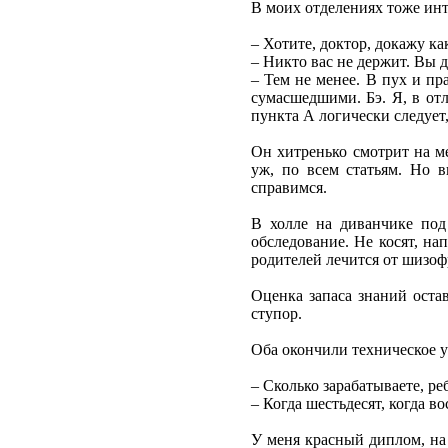
В моих отделениях тоже ин
– Хотите, доктор, докажу к
– Никто вас не держит. Вы 
– Тем не менее. В пух и пр
сумасшедшими. Бэ. Я, в от
пункта А логически следует
Он хитренько смотрит на ме
уж, по всем статьям. Но 
справимся.
В холле на диванчике под
обследование. Не косят, на
родителей лечится от шизоф
Оценка запаса знаний оста
ступор.
Оба окончили техническое у
– Сколько зарабатываете, ре
– Когда шестьдесят, когда в
У меня красный диплом, на 