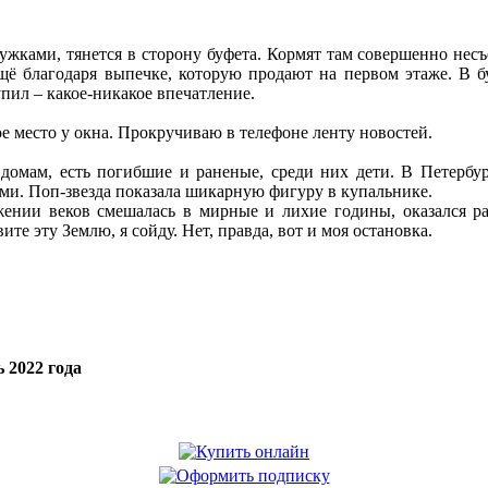
ужками, тянется в сторону буфета. Кормят там совершенно нес
щё благодаря выпечке, которую продают на первом этаже. В бу
пил – какое-никакое впечатление.
ое место у окна. Прокручиваю в телефоне ленту новостей.
омам, есть погибшие и раненые, среди них дети. В Петербур
. Поп-звезда показала шикарную фигуру в купальнике.
жении веков смешалась в мирные и лихие годины, оказался ра
те эту Землю, я сойду. Нет, правда, вот и моя остановка.
 2022 года