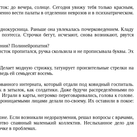
ок: до вечера, солнце. Сегодня увижу тебя только красным,
менно вести палаты в отделении неврозов и в психиатрическом.
однокурсница. Раньше она увлекалась почерковедением. Кладу
поэтесса. Строчки бегут, исчезают, снова возникают, рвутся
ения? Полинейропатия?
исток пропитался, ручка скользила и не прописывала буквы. Эх
 Делает модную стрижку, татуирует пронзительные стрелки на
едь ей семьдесят восемь.
ованного интерната, который отдали под ковидный госпиталь.
ок в затылок, как солдатики. Даже будучи распределёнными по
. Играли в карты, негромко переговаривались, голова к голове.
проницаемыми лицами делали по-своему. Их оставили в покое:
оне. Если возникали недоразумения, решал вопросы с врачами,
ртво спаянный маленький коллектив. Неслыханное дело для
очке в проблемах.