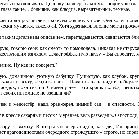
гать и захлопывать. Цепочку на дверь накинула, поднимаю глаза
, глаза такие… большие, как блюдца, выразительные, тёмные.
кой-то вопрос читается во всём облике, в позе. Она хочет попа
чески мучается, тяжело ей. Хотя худенькая, вполне могла просколь
таким детальным описанием, переглядываются, сдвигаются бли
рую, говорю себе: как смерть-то помолодела. Никакая не старуха
жествующим взглядом, делает эффектную паузу. – Вы спросите, к
чание. Ну как не поверить?
ую, домашнюю, уютную бабушку. Пушистую, как клубок, круг
ходит и всюду «садит» цветы. Пока никто не видит, набирает 
соседок, пока те спят. Семена у неё – это крошки хлеба, щепотк
т своих питомцев: не взошли ли?
чек и медсестёр, наша оранжерея, зимний сад – в опасности. 
 в кресле сахарный песок? Муравьёв ведь разведёшь. О господи,
дору к выходу. В открытую дверь видно, как дед Илларионов
яет драгоценностями очередного страждущего – строго, но справ