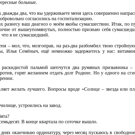
тересные больные.
ак дважды два, что вы удерживаете меня здесь совершенно напра
добровольно согласились на госпитализацию.
ах разнесу ваш диагноз о моём якобы сумасшествии. Итак, по 
личие от вышеупомянутых, полностью признаю себя сумасшедш
, что я не сумасшедший.
ня – мол, что, мозгоправ, на раз-два разбомбил твою стройну
вы, Илья Семёныч, ещё немножко задержитесь у нас: витами
 раскидистой пальмой шепчутся два румяных призывника – 
против, горят желанием отдать долг Родине. Но у одного на сг
рении.
вляет желать лучшего. Вопросы вроде «Солнце – звезда или пл
чилище, устроились на завод.
бята?
осемьдесят. В конце квартала по соточке вышло.
днях оканчиваю ординатуру, через месяц пускаюсь в свободное