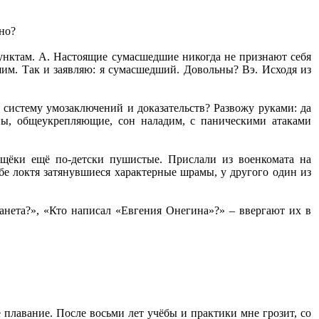
сно?
пунктам. А. Настоящие сумасшедшие никогда не признают себя
им. Так и заявляю: я сумасшедший. Довольны? Вэ. Исходя из
ю систему умозаключений и доказательств? Развожу руками: да
ны, общеукрепляющие, сон наладим, с паническими атаками
щёки ещё по-детски пушистые. Прислали из военкомата на
ибе локтя затянувшиеся характерные шрамы, у другого один из
анета?», «Кто написал «Евгения Онегина»?» – ввергают их в
 плавание. После восьми лет учёбы и практики мне грозит, со