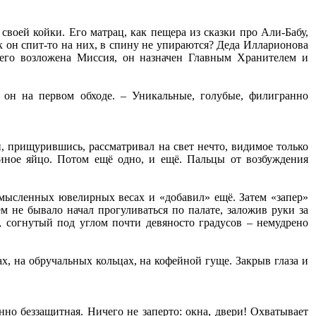
своей койки. Его матрац, как пещера из сказки про Али-Бабу,
 он спит-то на них, в спину не упираются? Деда Илларионова
его возложена Миссия, он назначен Главным Хранителем и
 он на первом обходе. – Уникальные, голубые, филигранно
, прищурившись, рассматривал на свет нечто, видимое только
иное яйцо. Потом ещё одно, и ещё. Пальцы от возбуждения
мысленных ювелирных весах и «добавил» ещё. Затем «запер»
м не бывало начал прогуливаться по палате, заложив руки за
, согнутый под углом почти девяносто градусов – немудрено
х, на обручальных кольцах, на кофейной гуще. Закрыв глаза и
нно беззащитная. Ничего не заперто: окна, двери! Охватывает