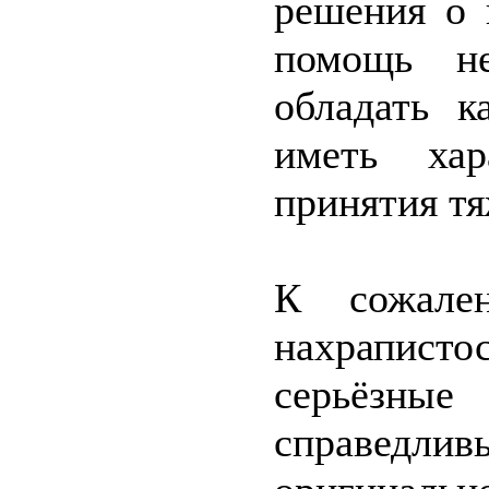
решения о 
помощь не
обладать к
иметь хар
принятия т
К сожален
нахрапист
серьёзные
справедлив