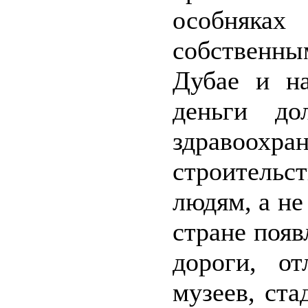
особняках
собственны
Дубае и на
деньги до
здравоохра
строительс
людям, а не
стране поя
дороги, о
музеев, ста