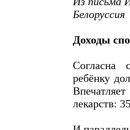
Из письма 
Белоруссия
Доходы спо
Согласна 
ребёнку до
Впечатля
лекарств: 3
И параллель