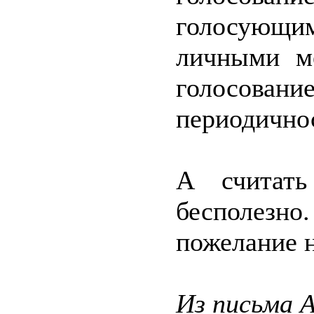
голосующ
личными ме
голосован
периодично
А считать
бесполез
пожелание н
Из письма А