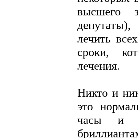
высшего з
депутаты)
лечить все
сроки, ко
лечения.
Никто и ник
это нормал
часы и о
бриллиан