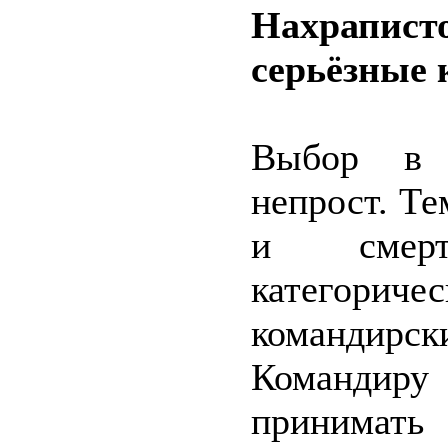
Нахраписто
серьёзные
Выбор в 
непрост. Те
и смерт
категориче
командир
Командиру 
принимать