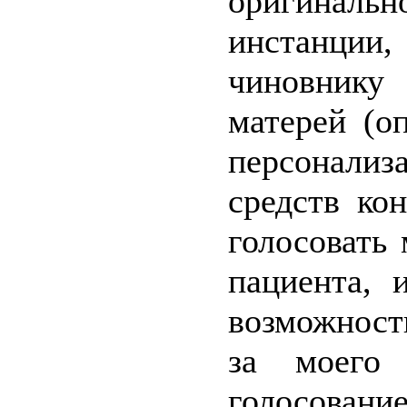
оригиналь
инстанци
чиновнику
матерей (о
персонализ
средств ко
голосовать
пациента, 
возможност
за моего
голосован