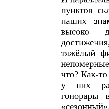
пунктов ск
наших зна
высоко д
достижени
тяжёлый фи
непомерные
что? Как-то
у них раб
гонорары 
«сезонный»,