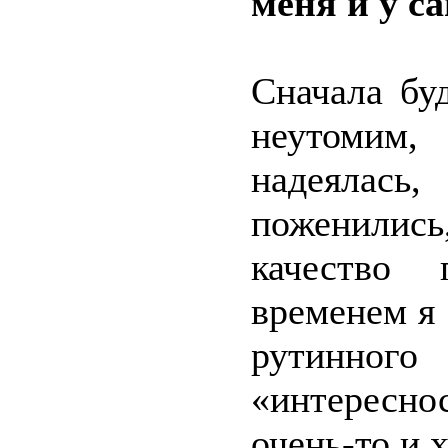
меня и у с
Сначала бу
неутомим,
надеялась,
поженились
качество 
временем я 
рутинного 
«интересн
очень-то и 