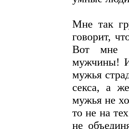
Мне так гр
говорит, ч
Вот мне б
мужчины! И
мужья страд
секса, а ж
мужья не хо
то не на т
не объедин