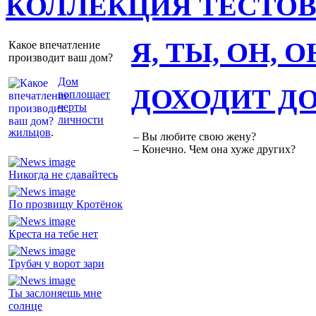
КОЛЛЕКЦИЯ ТЕСТО
Я, ТЫ, ОН, 
Какое впечатление
производит ваш дом?
Дом
ДОХОДИТ Д
воплощает
черты
личности
жильцов
.
– Вы любите свою жену?
– Конечно. Чем она хуже других?
Никогда не сдавайтесь
По прозвищу Кротёнок
Креста на тебе нет
Трубач у ворот зари
Ты заслоняешь мне
солнце