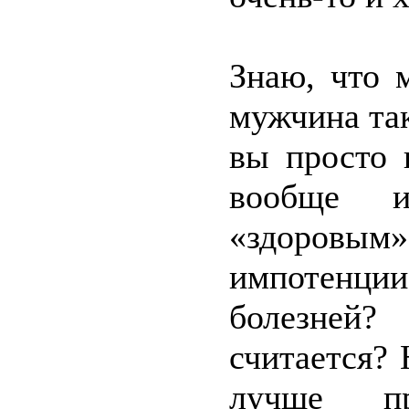
Знаю, что 
мужчина так
вы просто 
вообще и
«здоровым»
импотенци
болезней?
считается? 
лучше п