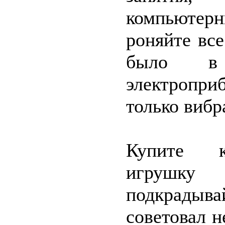
компьютерн
роняйте все
было в
электропри
только вибр
Купите ка
игрушку
подкрадыв
советовал 