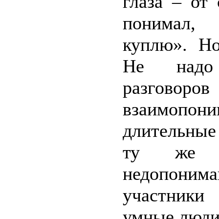
глаза – от
понимал,
куплю». Но
Не надо 
разговоро
взаимопон
длительные
ту же т
недопони
участники
умные люди,