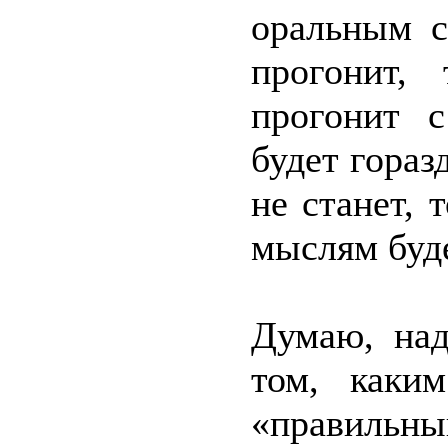
оральным с
прогонит,
прогонит с
будет гораз
не станет, 
мыслям буде
Думаю, на
том, каки
«правильн