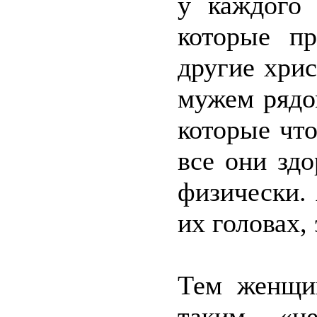
у каждого 
которые п
другие хри
мужем рядо
которые что
все они зд
физически. 
их головах,
Тем женщин
таким «не