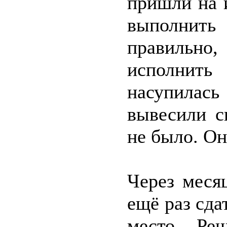
пришли на 
выполнит
правильн
исполнить
насупилась 
вывесили с
не было. Он
Через меся
ещё раз сда
место. Ре