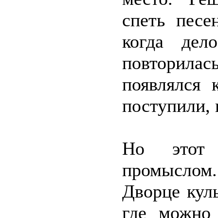
спеть песе
когда дел
повторила
появлялся 
поступили, 
Но этот 
промыслом
Дворце кул
где можно 