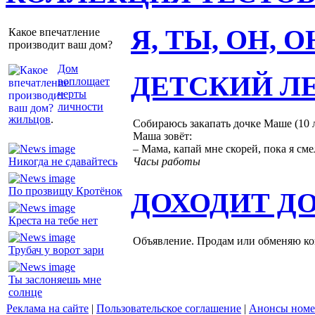
Я, ТЫ, ОН, 
Какое впечатление
производит ваш дом?
Дом
ДЕТСКИЙ Л
воплощает
черты
личности
жильцов
.
Собираюсь закапать дочке Маше (10 ле
Маша зовёт:
– Мама, капай мне скорей, пока я сме
Никогда не сдавайтесь
Часы работы
По прозвищу Кротёнок
ДОХОДИТ Д
Креста на тебе нет
Объявление. Продам или обменяю ков
Трубач у ворот зари
Ты заслоняешь мне
солнце
Реклама на сайте
|
Пользовательское соглашение
|
Анонсы номе