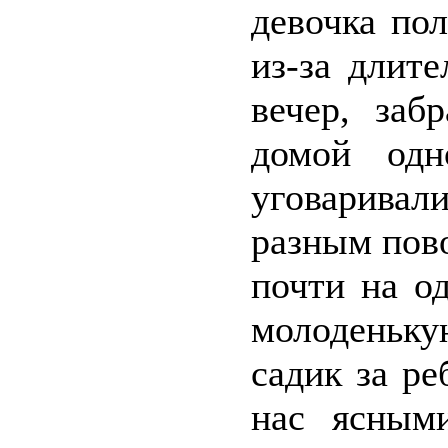
девочка по
из-за длит
вечер, заб
домой од
уговарива
разным пов
почти на о
молоденьку
садик за ре
нас ясным