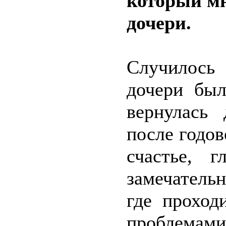
который мн
дочери.
Случилось
дочери был
вернулась
после годов
счастье, 
замечатель
где проход
проблема