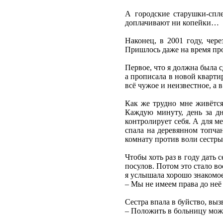
А городские старушки-спле
доплачивают ни копейки…
Наконец, в 2001 году, чер
Пришлось даже на время про
Первое, что я должна была с
а прописала в новой кварти
всё чужое и неизвестное, а 
Как же трудно мне живётся
Каждую минуту, день за дн
контролирует себя. А для ме
спала на деревянном топчан
комнату против воли сестры.
Чтобы хоть раз в году дать
посулов. Потом это стало в
я услышала хорошо знакомое
– Мы не имеем права до неё 
Сестра впала в буйство, вы
– Положить в больницу може