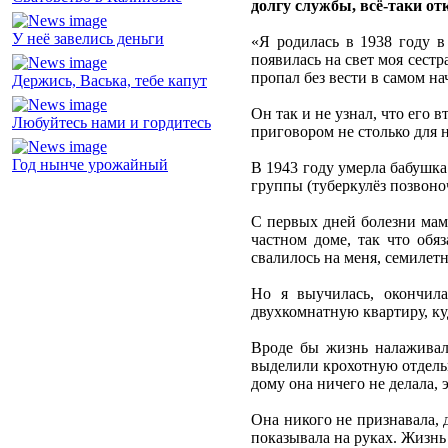
долгу службы, всё-таки от
У неё завелись деньги
«Я родилась в 1938 году в
появилась на свет моя сест
пропал без вести в самом на
Держись, Васька, тебе капут
Он так и не узнал, что его 
Любуйтесь нами и гордитесь
приговором не столько для н
Год нынче урожайный
В 1943 году умерла бабушка
группы (туберкулёз позвоноч
С первых дней болезни мам
частном доме, так что обя
свалилось на меня, семилет
Но я выучилась, окончила
двухкомнатную квартиру, куд
Вроде бы жизнь налаживала
выделили крохотную отдельн
дому она ничего не делала, 
Она никого не признавала, 
показывала на руках. Жизнь 