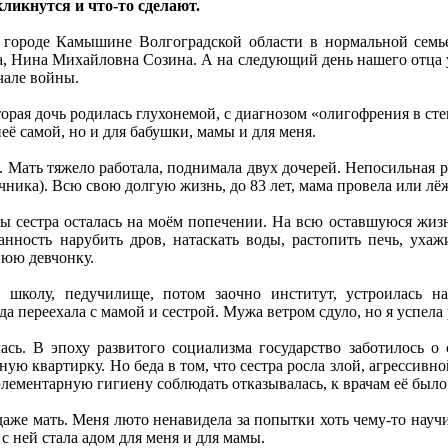
кликнутся и что-то сделают.
 городе Камышине Волгоградской области в нормальной семье 
ра, Нина Михайловна Созина. А на следующий день нашего отца у
чале войны.
вторая дочь родилась глухонемой, с диагнозом «олигофрения в с
её самой, но и для бабушки, мамы и для меня.
. Мать тяжело работала, поднимала двух дочерей. Непосильная ра
ника). Всю свою долгую жизнь, до 83 лет, мама провела или лёжа
ы сестра осталась на моём попечении. На всю оставшуюся жизн
занность нарубить дров, натаскать воды, растопить печь, уха
нюю девчонку.
 школу, педучилище, потом заочно институт, устроилась н
а переехала с мамой и сестрой. Мужа ветром сдуло, но я успела р
сь. В эпоху развитого социализма государство заботилось о
ую квартирку. Но беда в том, что сестра росла злой, агрессивно
элементарную гигиену соблюдать отказывалась, к врачам её было 
даже мать. Меня люто ненавидела за попытки хоть чему-то научи
с ней стала адом для меня и для мамы.